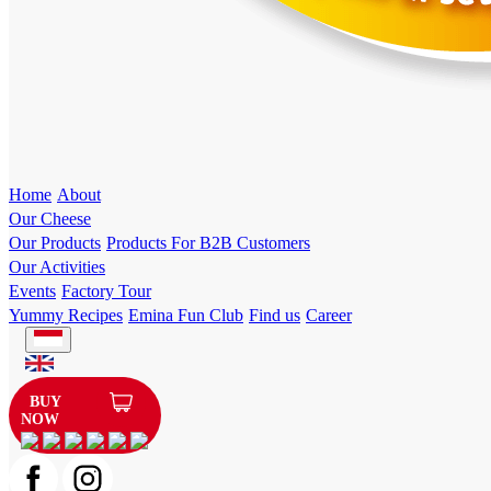
Home
About
Our Cheese
Our Products
Products For B2B Customers
Our Activities
Events
Factory Tour
Yummy Recipes
Emina Fun Club
Find us
Career
BUY
NOW